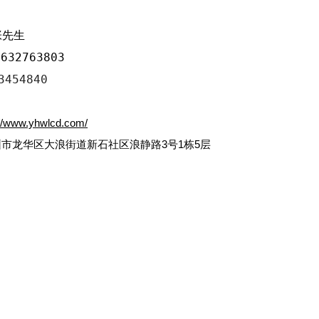
张先生
632763803
3454840
://www.yhwlcd.com/
圳市龙华区大浪街道新石社区浪静路3号1栋5层