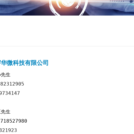
宇华微科技有限公司
孙先生
682312905
9734147
王先生
718527980
821923